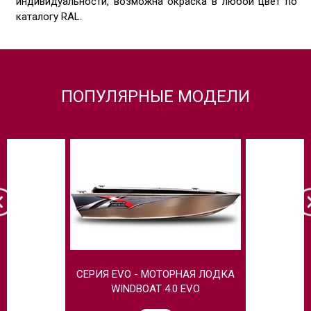
индивидуальности, возможна окраска в любой цвет по
каталогу RAL.
ПОПУЛЯРНЫЕ МОДЕЛИ
СЕРИЯ EVO - МОТОРНАЯ ЛОДКА
МОТОРНАЯ
WINDBOAT 4.0 EVO