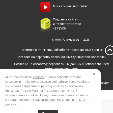
Мы в социальных сетях
Создание сайта —
интернет-агентство
«BREVIS»
© ООО "Алюмакрафт", 2026
Политика в отношении обработки персональных данных
Согласие на обработку персональных данных пользователей
Согласие на обработку персональных данных с использованием
метрических программ
✖
Политика использования cookies
Мы обрабатываем
cookies
с целью персонализации
сервисов и чтобы пользоваться веб-сайтом было удобнее.
Согласие на получение рекламных и информационных рассылок
Вы можете запретить обработку сookies в настройках
браузера. Пожалуйста, ознакомьтесь с политикой
использования cookies. Продолжая пользоваться сайтом,
вы соглашаетесь с
Политикой обработки персональных
данных
.