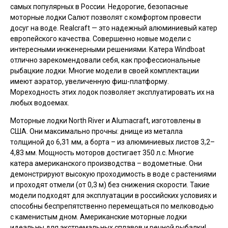
самых популярных в России. Недорогие, безопасные
моторные лодки Салют позволят с комфортом провести
досуг на воде. Realcraft — это надежный алюминиевый катер
европейского качества. Совершенно новые модели с
интересными инженерными решениями. Катера Windboat
отлично зарекомендовали себя, как профессиональные
рыбацкие лодки. Многие модели в своей комплектации
имеют аэратор, увеличенную фиш-платформу.
Мореходность этих лодок позволяет эксплуатировать их на
любых водоемах.
Моторные лодки North River и Alumacraft, изготовлены в
США. Они максимально прочны: днище из металла
толщиной до 6,31 мм, а борта – из алюминиевых листов 3,2–
4,83 мм. Мощность моторов достигает 350 л.с. Многие
катера американского производства – водометные. Они
демонстрируют высокую проходимость в воде с растениями
и проходят отмели (от 0,3 м) без снижения скорости. Такие
модели подходят для эксплуатации в российских условиях и
способны беспрепятственно перемещаться по мелководью
с каменистым дном. Американские моторные лодки
идеальны для экстремальных сплавов и речной рыбалки!