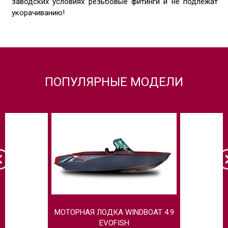
заводских условиях резьбовые фитинги и не подлежат
укорачиванию!
ПОПУЛЯРНЫЕ МОДЕЛИ
МОТОРНАЯ ЛОДКА WINDBOAT 4.9
МОТОРНАЯ 
EVOFISH