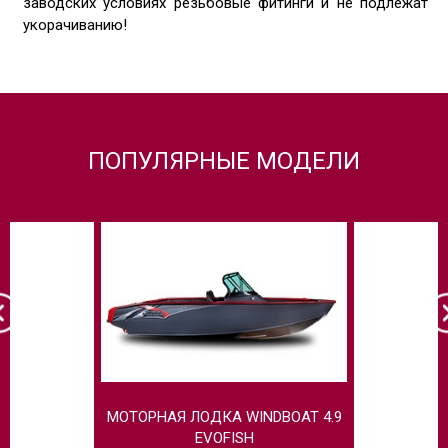
заводских условиях резьбовые фитинги и не подлежат
укорачиванию!
ПОПУЛЯРНЫЕ МОДЕЛИ
МОТОРНАЯ ЛОДКА WINDBOAT 4.9
СЕРИЯ EV
EVOFISH
WI