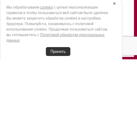
✖
Мы обрабатываем
cookies
с целью персонализации
сервисов и чтобы пользоваться веб-сайтом было удобнее.
Вы можете запретить обработку сookies в настройках
МОТОРНАЯ ЛОДКА WINDBOAT 4.5C
СЕРИЯ EV
браузера. Пожалуйста, ознакомьтесь с политикой
EVOFISH
WI
использования cookies. Продолжая пользоваться сайтом,
вы соглашаетесь с
Политикой обработки персональных
данных
.
Принять