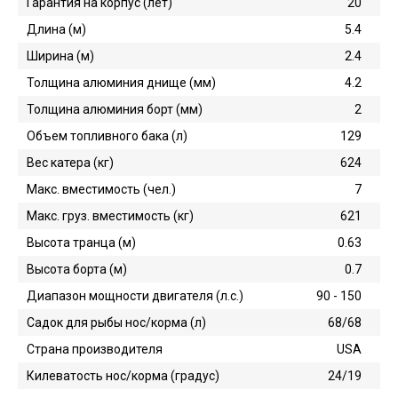
Гарантия на корпус (лет)
20
Длина (м)
5.4
Ширина (м)
2.4
Толщина алюминия днище (мм)
4.2
Толщина алюминия борт (мм)
2
Объем топливного бака (л)
129
Вес катера (кг)
624
Макс. вместимость (чел.)
7
Макс. груз. вместимость (кг)
621
Высота транца (м)
0.63
Высота борта (м)
0.7
Диапазон мощности двигателя (л.с.)
90 - 150
Садок для рыбы нос/корма (л)
68/68
Страна производителя
USA
Килеватость нос/корма (градус)
24/19