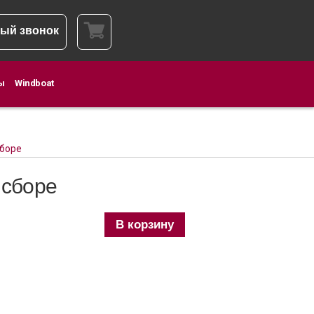
ый звонок
ы
Windboat
сборе
 сборе
В корзину