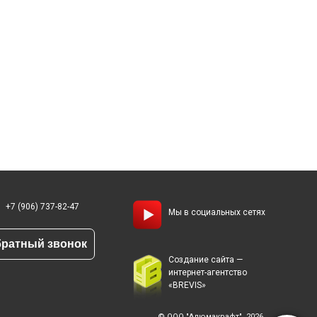
+7 (906) 737-82-47
Мы в социальных сетях
ратный звонок
Создание сайта —
интернет-агентство
«BREVIS»
© ООО "Алюмакрафт", 2026