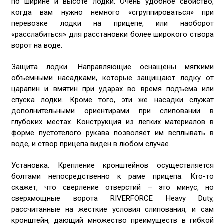
по ширине и высоте лодки. Очень удобное свойство,
когда вам нужно немного «сгруппироваться» при
перевозке лодки на прицепе, или наоборот
«расслабиться» для расстановки более широкого створа
ворот на воде.
Защита лодки. Направляющие оснащены мягкими
объемными насадками, которые защищают лодку от
царапин и вмятин при ударах во время подъема или
спуска лодки. Кроме того, эти же насадки служат
дополнительными ориентирами при слиповании в
глубоких местах. Конструкция из легких материалов в
форме пустотелого рукава позволяет им всплывать в
воде, и створ прицепа виден в любом случае.
Установка. Крепление кронштейнов осуществляется
болтами непосредственно к раме прицепа. Кто-то
скажет, что сверление отверстий – это минус, но
сверхмощные ворота RIVERFORCE Heavy Duty,
рассчитанные на жесткие условия слипования, и сам
кронштейн, дающий множество преимуществ в гибкой