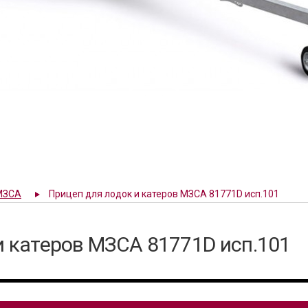
МЗСА
Прицеп для лодок и катеров МЗСА 81771D исп.101
и катеров МЗСА 81771D исп.101