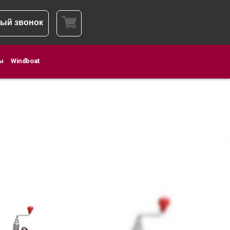
ый звонок
ы
Windboat