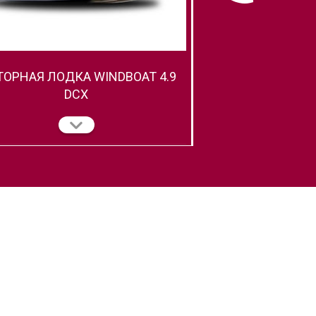
ОРНАЯ ЛОДКА WINDBOAT 4.9
СЕРИЯ EVO - М
DCX
WINDBOAT