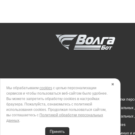
✖
Мы обрабатываем
cookies
с целью персонализации
сервисов и чтобы пользоваться веб-сайтом было удобнее.
Вы можете запретить обработку сookies в настройках
Политика в отношении обработки пер
браузера. Пожалуйста, ознакомьтесь с политикой
Согласие на обработку персональных
использования cookies. Продолжая пользоваться сайтом,
вы соглашаетесь с
Политикой обработки персональных
Согласие на обработку персональных
данных
.
Политика использования cookies
Принять
Согласие на получение рекламных и