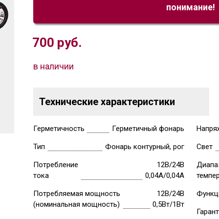
понимание!
700
руб.
в наличии
Технические характеристики
Герметичность
Герметичный фонарь
Напря
Тип
Фонарь контурный, рог
Свет
Потребление
12В/24В
Диапа
тока
0,04А/0,04А
темпе
Потребляемая мощность
12В/24В
Функц
(номинальная мощность)
0,5Вт/1Вт
Гаран