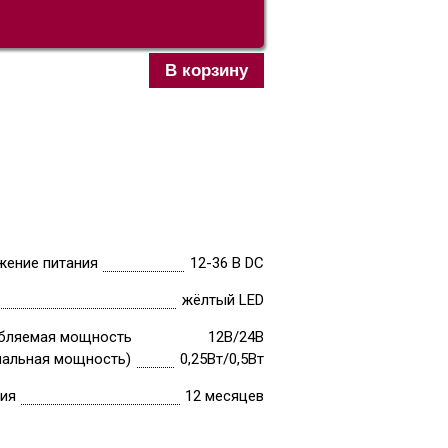
В корзину
жение питания
12-36 В DC
жёлтый LED
бляемая мощность
12В/24В
нальная мощность)
0,25Вт/0,5Вт
тия
12 месяцев