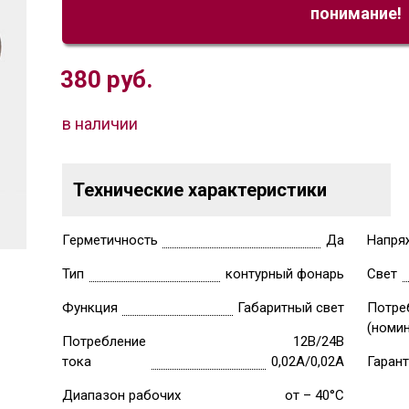
понимание!
380
руб.
в наличии
Технические характеристики
Герметичность
Да
Напря
Тип
контурный фонарь
Свет
Функция
Габаритный свет
Потре
(номи
Потребление
12В/24В
тока
0,02А/0,02А
Гаран
Диапазон рабочих
от – 40°C