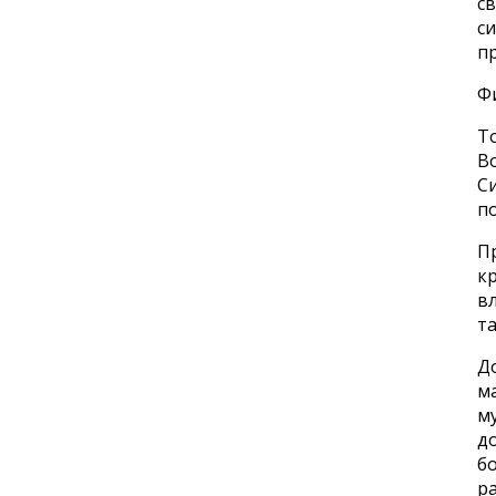
св
си
пр
Ф
Т
Во
С
п
Пр
к
вл
та
Д
ма
м
до
бо
ра