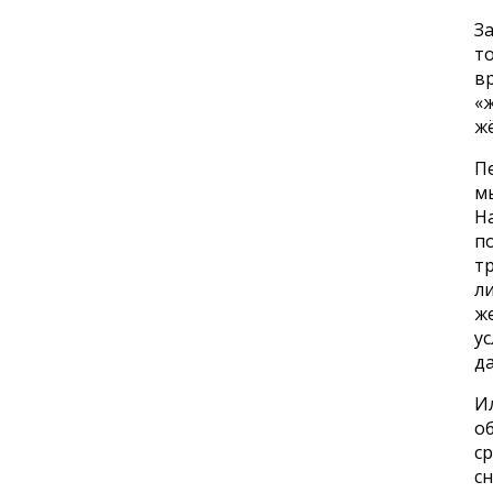
За
то
вр
«
жё
П
м
На
п
т
ли
ж
ус
да
И
о
ср
сн