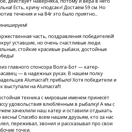
оё, действует наверняка, потому и вера в него
льна! Есть, кричу «подсак»! Достаём 59 см. Но
отив течения и на 84г это было приятно...
инишируем!
оржественная часть, поздравления победителей!
круг уставшие, но очень счастливые люди.
ильные, стойкие красивые рыбаки, достойные
обеды!
из главного спонсора Волга-Бот — катер-
расавец — в надежных руках. В нашем полку
адельцев Alumacraft прибыло! Хотя победители и
к выступали на Alumacraft
остойная техника с мировым именем принесёт
ссу удовольствия влюблённым в рыбалку! А мы с
ужем зачехлили наш катер и оставили отдыхать
 весны! Спасибо всем нашим друзьям, кто за нас
лел, переживал, звонил и рассказывал про свои
бочие точки.