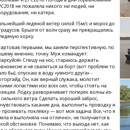
C2018 не пожалела никого: ни людей, ни
орудование, ни катера.
ильнейший ледяной ветер силой 15м/с и мороз до
градусов. Брызги от волн сразу же превращались
ледяную корку.
тартовав первыми, мы заняли перспективную, по
ашему мнению, точку. Муж командует:
аркуйся!» Спешу на нос, стараюсь держать
вновесие и не свалиться за борт (вот проблем-то
ло бы), опускаю в воду «умного друга» -
торгайд. Он, как верный служака, молотит
оими лопастями изо всех сил, чтобы стоять на
озиции. Лодку разворачивает поперёк волны из-
 сильного ветра. Сделать хороший заброс,
очувствовать касание дна, выполнить проводку и
 прозевать поклёвку — вот моя задача. Все, что я
ела и выполняла «на отлично», не получается в
кой обстановке. Понимаю, что выхода нет, как