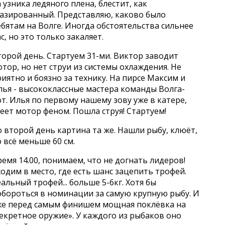
 узника ледяного плена, блестит, как
лазированный. Представляю, каково было
бятам на Волге. Иногда обстоятельства сильнее
с, но это только закаляет.
торой день. Стартуем 31-ми. Виктор заводит
тор, но нет струи из системы охлаждения. Не
иятно и боязно за технику. На пирсе Максим и
лья - высококлассные мастера команды Волга-
т. Илья по первому нашему зову уже в катере,
еет мотор феном. Пошла струя! Стартуем!
 второй день картина та же. Нашли рыбу, клюёт,
 всё меньше 60 см.
емя 14.00, понимаем, что не догнать лидеров!
одим в место, где есть шанс зацепить трофей.
альный трофей... больше 5-6кг. Хотя бы
обороться в номинации за самую крупную рыбу. И
же перед самым финишем мощная поклёвка на
екретное оружие». У каждого из рыбаков оно