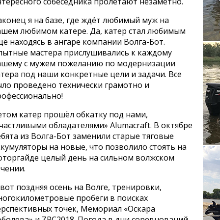
нтересного собеседника пролетают незаметно.
конец я на базе, где ждёт любимый муж на
ашем любимом катере. Да, катер стал любимым
ё находясь в ангаре компании Волга-Бот.
пытные мастера прислушивались к каждому
ашему с мужем пожеланию по модернизации
тера под наши конкретные цели и задачи. Все
ыло проведено технически грамотно и
рофессионально!
етом катер прошёл обкатку под нами,
частливыми обладателями» Alumacraft. В октябре
бята из Волга-Бот заменили старые тяговые
кумуляторы на новые, что позволило стоять на
оторгайде целый день на сильном волжском
чении.
вот поздняя осень на Волге, тренировки,
ногокилометровые пробеги в поисках
ерспективных точек, Мемориал «Оскара
оболева» и ZPC2018. Погода в дни соревнований