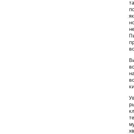
та
по
як
но
не
Пы
пр
в
В
в
на
во
к
У
ры
кл
т
м
хв