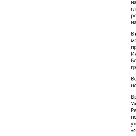
на
г
ре
на
В
мо
пр
И
Бо
гр
Во
но
Вр
Ух
Ре
п
у
«с