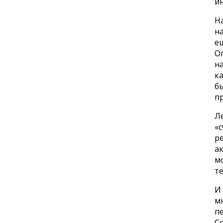
и
На
н
ещ
О
н
ка
б
п
Л
«с
ре
ак
м
те
И 
м
п
С