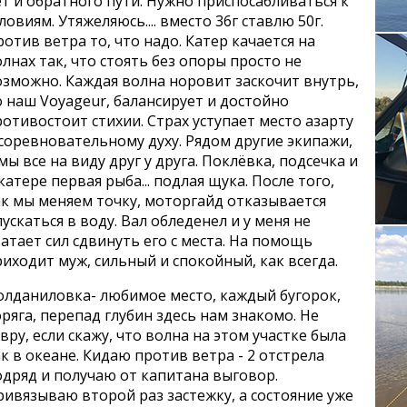
т и обратного пути. Нужно приспосабливаться к
ловиям. Утяжеляюсь.... вместо 36г ставлю 50г.
отив ветра то, что надо. Катер качается на
лнах так, что стоять без опоры просто не
озможно. Каждая волна норовит заскочит внутрь,
 наш Voyageur, балансирует и достойно
отивостоит стихии. Страх уступает место азарту
соревновательному духу. Рядом другие экипажи,
мы все на виду друг у друга. Поклёвка, подсечка и
катере первая рыба... подлая щука. После того,
ак мы меняем точку, моторгайд отказывается
ускаться в воду. Вал обледенел и у меня не
атает сил сдвинуть его с места. На помощь
иходит муж, сильный и спокойный, как всегда.
олданиловка- любимое место, каждый бугорок,
ряга, перепад глубин здесь нам знакомо. Не
вру, если скажу, что волна на этом участке была
к в океане. Кидаю против ветра - 2 отстрела
одряд и получаю от капитана выговор.
ивязываю второй раз застежку, а состояние уже