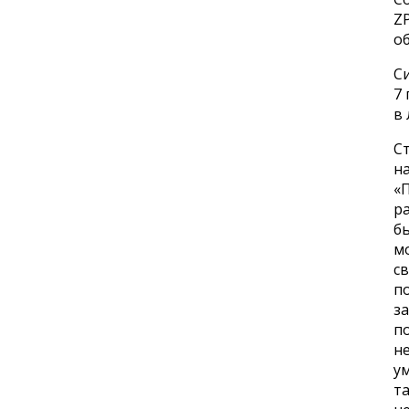
ZP
об
С
7 
в 
С
н
«П
ра
бы
мо
св
п
за
п
не
ум
та