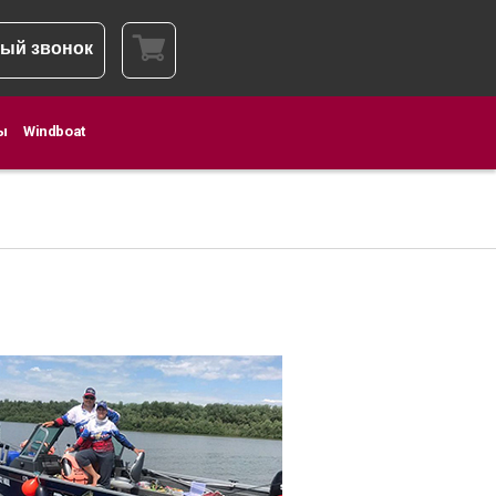
ый звонок
ы
Windboat