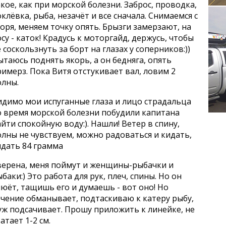
кое, как при морской болезни. Заброс, проводка,
клёвка, рыба, незачёт и все сначала. Снимаемся с
оря, меняем точку опять. Брызги замерзают, на
су - каток! Крадусь к моторгайд, держусь, чтобы
 соскользнуть за борт на глазах у соперников:))
таюсь поднять якорь, а он бедняга, опять
имерз. Пока Витя отстукивает вал, ловим 2
олны.
идимо мои испуганные глаза и лицо страдальца
о время морской болезни побудили капитана
йти спокойную воду:). Нашли! Ветер в спину,
лны не чувствуем, можно радоваться и кидать,
идать 84 грамма
верена, меня поймут и женщины-рыбачки и
баки:) Это работа для рук, плеч, спины. Но он
юёт, тащишь его и думаешь - вот оно! Но
ечение обманывает, подтаскиваю к катеру рыбу,
уж подсачивает. Прошу приложить к линейке, не
атает 1-2 см.