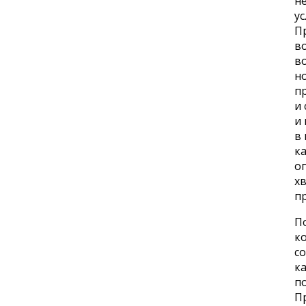
не
ус
Пр
во
в
но
пр
и 
и 
в 
к
оп
хв
пр
П
ко
со
ка
п
Пр