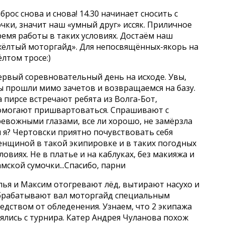
брос снова и снова! 14.30 начинает сносить с
чки, значит наш «умный друг» иссяк. Приличное
емя работы в таких условиях. Достаём наш
жёлтый моторгайд». Для непосвящённых-якорь на
лтом тросе:)
ервый соревновательный день на исходе. Увы,
ы прошли мимо зачетов и возвращаемся на базу.
 пирсе встречают ребята из Волга-Бот,
омогают пришвартоваться. Спрашивают с
ревожными глазами, все ли хорошо, не замёрзла
 я? Чертовски приятно почувствовать себя
енщиной в такой экипировке и в таких погодных
ловиях. Не в платье и на каблуках, без макияжа и
мской сумочки...Спасибо, парни
лья и Максим отогревают лёд, вытирают насухо и
брабатывают вал моторгайд специальным
едством от обледенения. Узнаем, что 2 экипажа
ялись с турнира. Катер Андрея Чуланова похож