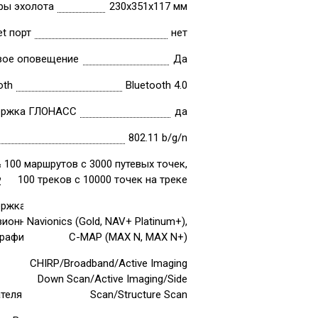
ры эхолота
230х351х117 мм
et порт
нет
вое оповещение
Да
oth
Bluetooth 4.0
ржка ГЛОНАСС
да
802.11 b/g/n
ь
100 маршрутов с 3000 путевых точек,
ута
100 треков с 10000 точек на треке
ржка
зионной
Navionics (Gold, NAV+ Platinum+),
графии
C-MAP (MAX N, MAX N+)
CHIRP/Broadband/Active Imaging
Down Scan/Active Imaging/Side
ателя
Scan/Structure Scan