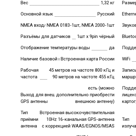
Вес
1,32 кг
Разме
Основной язык
Русский
Ethern
NMEA вход/выход
NMEA 0183-1шт, NMEA 2000-1шт
Звуко
Разъёмы для датчиков
1шт х 9pin чёрный
Blueto
Отображение температуры воды
да
Подде
Наличие базовой карты
Встроенная карта России
WiFi
Рабочая
45 метров на частоте 800 кГц и
Запис
частота
90 метров на частоте 455 кГц
маршр
есть (можно
Подде
Выход для внешней
дополнительно приобрести
лицен
GPS антенны
внешнюю антенну)
карто
Тип
Встроенная высокочувствительная
приёмника/
10Hz 16-канальная GPS-антенна
Тип
антенна
с коррекцией WAAS/EGNOS/MSAS
излуч