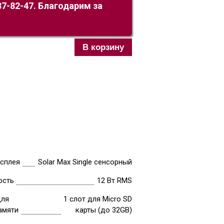
7-82-47. Благодарим за
В корзину
исплея
Solar Max Single сенсорный
ость
12 Вт RMS
для
1 слот для Micro SD
амяти
карты (до 32GB)