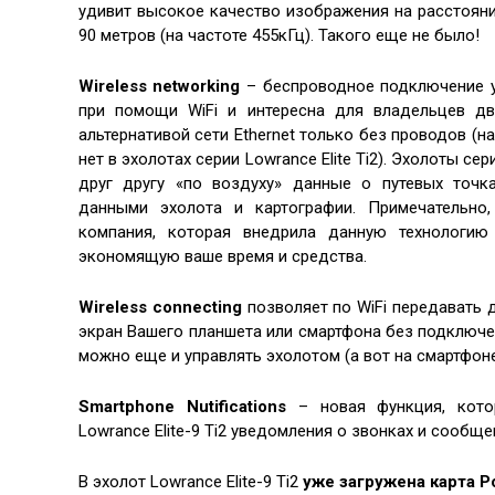
удивит высокое качество изображения на расстоянии
90 метров (на частоте 455кГц). Такого еще не было!
Wireless networking
– беспроводное подключение у
при помощи WiFi и интересна для владельцев дву
альтернативой сети Ethernet только без проводов (н
нет в эхолотах серии Lowrance Elite Ti2). Эхолоты сер
друг другу «по воздуху» данные о путевых точк
данными эхолота и картографии. Примечательно
компания, которая внедрила данную технологию
экономящую ваше время и средства.
Wireless connecting
позволяет по WiFi передавать д
экран Вашего планшета или смартфона без подключе
можно еще и управлять эхолотом (а вот на смартфон
Smartphone Nutifications
– новая функция, кото
Lowrance Elite-9 Ti2 уведомления о звонках и сообще
В эхолот Lowrance Elite-9 Ti2
уже загружена карта Р