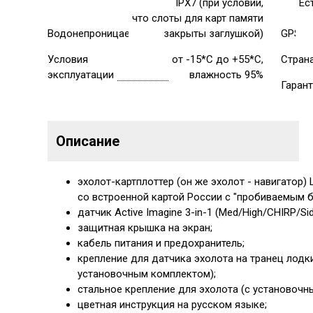
IPX7 (при условии,
Ес
что слоты для карт памяти
Водонепроницаемость
закрыты заглушкой)
GPS
Условия
от -15*С до +55*С,
Стран
эксплуатации
влажность 95%
Гаран
Описание
эхолот-картплоттер (он же эхолот - навигатор) L
со встроенной картой России с "пробиваемым 
датчик Active Imagine 3-in-1 (Med/High/CHIRP/S
защитная крышка на экран;
кабель питания и предохранитель;
крепление для датчика эхолота на транец лодк
установочным комплектом);
стальное крепление для эхолота (с установочн
цветная инструкция на русском языке;