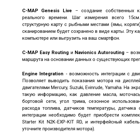
C-MAP Genesis Live
– создание собственных к
реального времени. Шаг измерения всего 15см
структурную карту с рыбными местами (ямы, коряги),
сканированием будет сохранено в виде карты. Эту к
компьютере или выгрузить на ваш смартфон.
C-MAP Easy Routing
и
Navionics Autorouting
– возм
маршрута на основании данных о существующих прег
Engine Integration
- возможность интеграции с дви
Позволяет выводить показания мотора на дисплей 
двигателями Mercury, Suzuki, Evinrude, Yamaha. На эк
такую информацию, как давление масла, моточасы
бортовой сети, угол трима, сезонное использова
расхода топлива, датчиков температуры, датчика 
интеграции необходимо будет приобрести компле
Starter Kit N2K-EXP-KIT RD, и интерфейсный кабел
уточните производителя мотора).