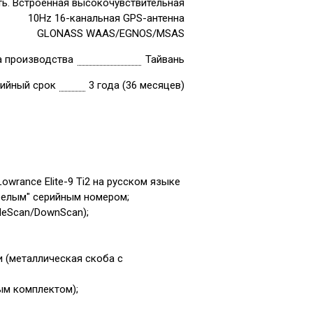
ть. Встроенная высокочувствительная
10Hz 16-канальная GPS-антенна
GLONASS WAAS/EGNOS/MSAS
а производства
Тайвань
тийный срок
3 года (36 месяцев)
owrance Elite-9 Ti2 на русском языке
белым" серийным номером;
ideScan/DownScan);
и (металлическая скоба с
ым комплектом);