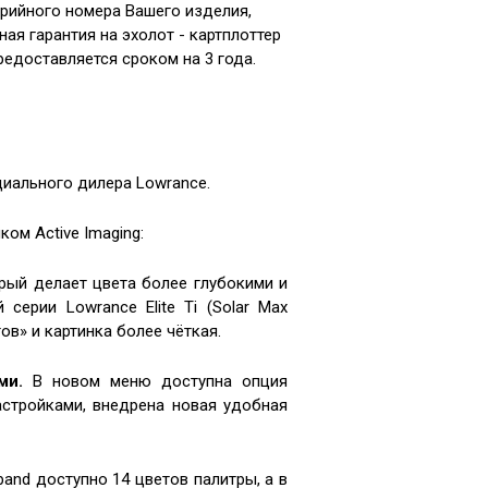
ерийного номера Вашего изделия,
 гарантия на эхолот - картплоттер
 предоставляется сроком на 3 года.
ициального дилера Lowrance.
ком Active Imaging:
рый делает цвета более глубокими и
ерии Lowrance Elite Ti (Solar Max
ов» и картинка более чёткая.
ми.
В новом меню доступна опция
стройками, внедрена новая удобная
and доступно 14 цветов палитры, а в