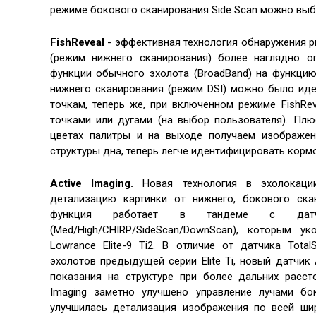
режиме бокового сканирования Side Scan можно выбр
FishReveal
- эффективная технология обнаружения 
(режим нижнего сканирования) более наглядно о
функции обычного эхолота (BroadBand) на функцию
нижнего сканирования (режим DSI) можно было ид
точкам, теперь же, при включенном режиме FishRe
точками или дугами (на выбор пользователя). Пл
цветах палитры и на выходе получаем изображе
структуры дна, теперь легче идентифицировать корм
Active Imaging.
Новая технология в эхолокаци
детализацию картинки от нижнего, бокового ска
функция работает в тандеме с датчи
(Med/High/CHIRP/SideScan/DownScan), которым у
Lowrance Elite-9 Ti2. В отличие от датчика Tota
эхолотов предыдущей серии Elite Ti, новый датчик 
показания на структуре при более дальних рассто
Imaging заметно улучшено управление лучами бо
улучшилась детализация изображения по всей шир