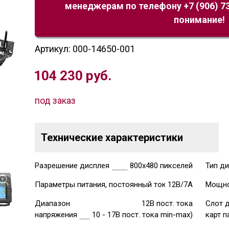
менеджерам по телефону +7 (906) 73
понимание!
Артикул: 000-14650-001
104 230
руб.
под заказ
Технические характеристики
Разрешение дисплея
800х480 пикселей
Тип д
Параметры питания, постоянный ток
12В/7А
Мощн
Диапазон
12В пост. тока
Слот 
напряжения
10 - 17В пост. тока min-max)
карт п