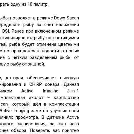
ать одну из 10 палитр.
рыбы позволяет в режиме Down Sacan
пределять рыбу за счет наложения
 DSI. Ранее при включенном режиме
ентифицировать рыбу по светящимся
veal, рыба будет отмечена цветными
юс возвращаемся к новости о новых
ние с чётким разделением рыбы от
овую рыбу от хищной.
и, которая обеспечивает высокую
нирования и CHIRP сонара. Данная
ком Active Imagine 3-in-1
комплектован эхолот – картплоттер
lScan, который шёл в комплектации
Active Imaging заметно улучшил свои
яниях просмотра. В датчике Active
кового сканирования, за счет чего
ине обзора. Поверьте, вас приятно