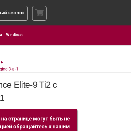
ый звонок
ы
Windboat
ging 3-в-1
e Elite-9 Ti2 с
-1
 на странице могут быть не
ацией обращайтесь к нашим