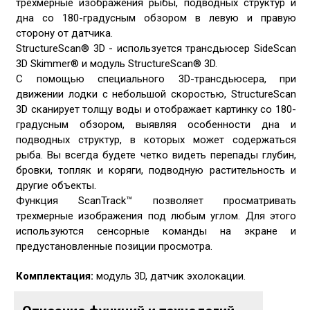
трехмерные изображения рыбы, подводных структур и
дна со 180-градусным обзором в левую и правую
сторону от датчика.
StructureScan® 3D - используется трансдьюсер SideScan
3D Skimmer® и модуль StructureScan® 3D.
С помощью специального 3D-трансдьюсера, при
движении лодки с небольшой скоростью, StructureScan
3D сканирует толщу воды и отображает картинку со 180-
градусным обзором, выявляя особенности дна и
подводных структур, в которых может содержаться
рыба. Вы всегда будете четко видеть перепады глубин,
бровки, топляк и коряги, подводную растительность и
другие объекты.
Функция ScanTrack™ позволяет просматривать
трехмерные изображения под любым углом. Для этого
используются сенсорные команды на экране и
предустановленные позиции просмотра.
Комплектация:
модуль 3D, датчик эхолокации.