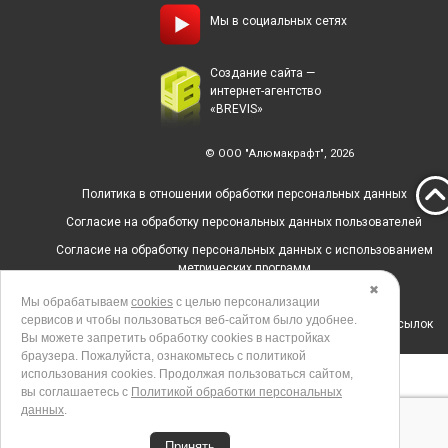
Мы в социальных сетях
Создание сайта —
интернет-агентство
«BREVIS»
© ООО "Алюмакрафт", 2026
Политика в отношении обработки персональных данных
Согласие на обработку персональных данных пользователей
Согласие на обработку персональных данных с использованием
метрических программ
✖
Политика использования cookies
Мы обрабатываем
cookies
с целью персонализации
сервисов и чтобы пользоваться веб-сайтом было удобнее.
Согласие на получение рекламных и информационных рассылок
Вы можете запретить обработку сookies в настройках
браузера. Пожалуйста, ознакомьтесь с политикой
использования cookies. Продолжая пользоваться сайтом,
вы соглашаетесь с
Политикой обработки персональных
данных
.
Принять