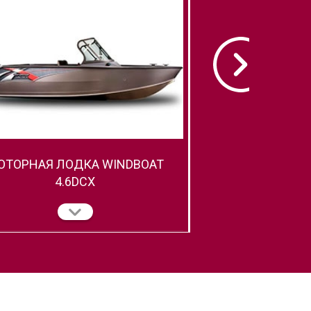
ОТОРНАЯ ЛОДКА WINDBOAT
СЕРИЯ EVO - М
4.6DCX
WINDBOAT