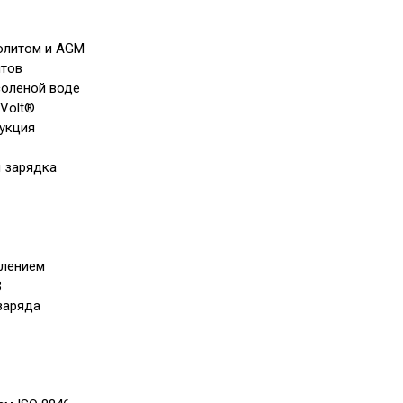
олитом и AGM
итов
соленой воде
aVolt®
укция
я зарядка
влением
В
заряда