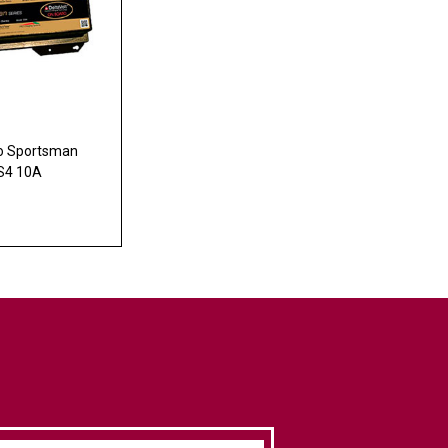
ro Sportsman
S4 10A