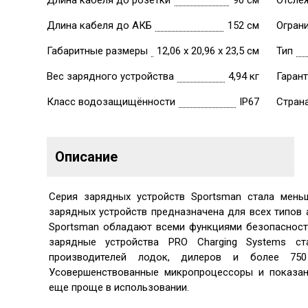
Длина кабеля до розетки
90 см
Отсле
Длина кабеля до АКБ
152 см
Огран
Габаритные размеры
12,06 x 20,96 x 23,5 см
Тип
Вес зарядного устройства
4,94 кг
Гарант
Класс водозащищённости
IP67
Стран
Описание
Серия зарядных устройств Sportsman стала меньш
зарядных устройств предназначена для всех типов 
Sportsman обладают всеми функциями безопасност
зарядные устройства PRO Charging Systems 
производителей лодок, дилеров и более 75
Усовершенствованные микропроцессоры и показан
еще проще в использовании.