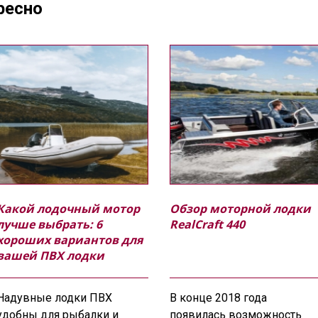
ресно
Какой лодочный мотор
Обзор моторной лодки
лучше выбрать: 6
RealCraft 440
хороших вариантов для
вашей ПВХ лодки
Надувные лодки ПВХ
В конце 2018 года
удобны для рыбалки и
появилась возможность