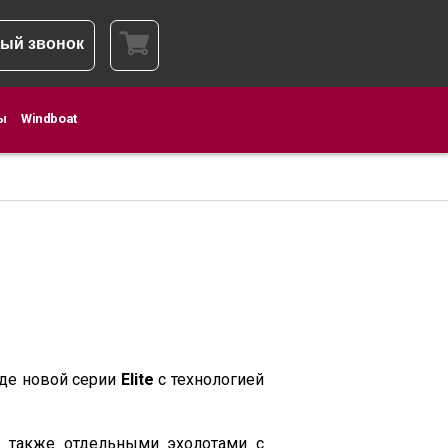
ый звонок
ы
Windboat
оде новой серии
Elite
с технологией
а также отдельными эхолотами c