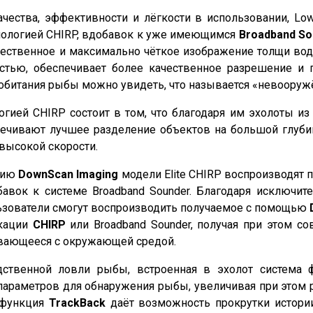
чества, эффективности и лёгкости в использовании, Lo
нологией CHIRP, вдобавок к уже имеющимся
Broadband So
ественное и максимально чёткое изображение толщи воды
стью, обеспечивает более качественное разрешение и
и обитания рыбы можно увидеть, что называется «невоору
гией CHIRP состоит в том, что благодаря им эхолоты из н
печивают лучшее разделение объектов на большой глуби
высокой скорости.
огию
DownScan Imaging
модели Elite CHIRP воспроизводят 
бавок к системе Broadband Sounder. Благодаря исключи
льзователи смогут воспроизводить получаемое с помощью
окации
CHIRP
или Broadband Sounder, получая при этом с
ивающееся с окружающей средой.
ственной ловли рыбы, встроенная в эхолот система 
параметров для обнаружения рыбы, увеличивая при этом 
 функция
TrackBack
даёт возможность прокрутки истории