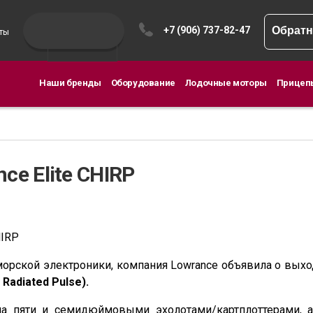
+7 (906) 737-82-47
Обратн
ты
Наши бренды
Оборудование
Лодочные моторы
Прицеп
ce Elite CHIRP
IRP
орской электроники, компания Lowrance объявила о вых
Radiated Pulse).
ена пяти и семидюймовыми эхолотами/картплоттерами, 