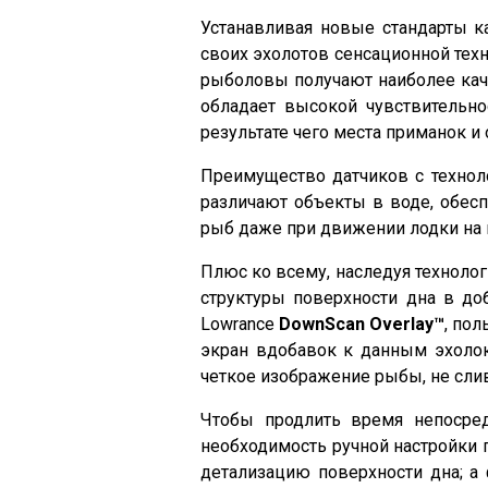
Устанавливая новые стандарты ка
своих эхолотов сенсационной тех
рыболовы получают наиболее кач
обладает высокой чувствительно
результате чего места приманок 
Преимущество датчиков с техноло
различают объекты в воде, обес
рыб даже при движении лодки на 
Плюс ко всему, наследуя технол
структуры поверхности дна в до
Lowrance
DownScan Overlay™
, по
экран вдобавок к данным эхол
четкое изображение рыбы, не сл
Чтобы продлить время непосред
необходимость ручной настройки 
детализацию поверхности дна; а