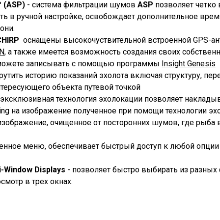
™ (ASP)
- система фильтрации шумов
ASP
позволяет четко в
ь в ручной настройке, освобождает дополнительное время
они.
CHIRP
оснащены высокочуствительной встроенной GPS-ант
-N
, а также имеется возможность создания своих собстве
 можете записывать с помощью программы
Insight Genesis
рутить историю показаний эхолота включая структуру, пер
тересующего объекта путевой точкой
эксклюзивная технология эхолокации позволяет наклады
ng на изображение полученное при помощи технологии эхо
зображение, очищенное от посторонних шумов, где рыба в
енное меню, обеспечивает быстрый доступ к любой опции 
-Window Displays
- позволяет быстро выбирать из разных
мотр в трех окнах.