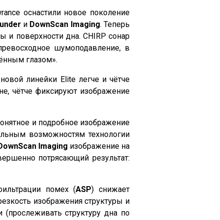
wrance оснастили новое поколение
under
и
DownScan Imaging
. Теперь
 и поверхности дна. CHIRP сонар
 превосходное шумоподавление, в
жённым глазом».
овой линейки Elite легче и чётче
не, чётче фиксируют изображение
понятное и подробное изображение
тельным возможностям технологии
DownScan Imaging
изображение на
овершенно потрясающий результат:
фильтрации помех (
ASP
) снижает
резкость изображения структуры и
 (прослеживать структуру дна по