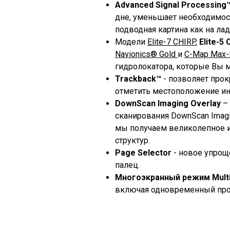
Advanced Signal Processing
дне, уменьшает необходимост
подводная картина как на лад
Модели
Elite-7 CHIRP
,
Elite-5 
Navionics® Gold
и
C-Map Max
гидролокатора, которые Вы
Trackback™
- позволяет прок
отметить местоположение ин
DownScan Imaging Overlay
– 
сканирования DownScan Imagi
мы получаем великолепное и
структур.
Page Selector
- новое упрощ
палец.
Многоэкранный режим Multi
включая одновременный прос