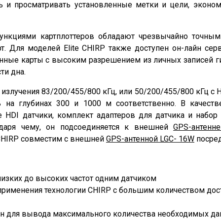
ь и просматривать установленные метки и цели, экон
функциями картплоттеров обладают чрезвычайно точным
. Для моделей Elite CHIRP также доступен он-лайн сер
енные карты с высоким разрешением из личных записей г
ти дна.
 излучения 83/200/455/800 кГц, или 50/200/455/800 кГц с Hy
 на глубинах 300 и 1000 м соответственно. В качеств
HDI датчики, комплект адаптеров для датчика и набор к
одаря чему, он подсоединяется к внешней
GPS-антенне
 CHIRP совместим с внешней
GPS-антенной LGC- 16W
посред
низких до высоких частот одним датчиком
рименения технологии CHIRP с большим количеством дост
н для вывода максимального количества необходимых да