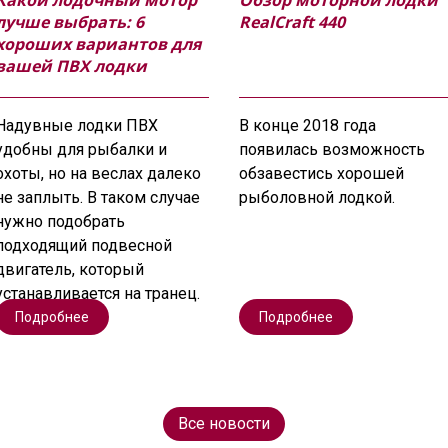
Какой лодочный мотор
Обзор моторной лодки
лучше выбрать: 6
RealCraft 440
хороших вариантов для
вашей ПВХ лодки
Надувные лодки ПВХ
В конце 2018 года
удобны для рыбалки и
появилась возможность
охоты, но на веслах далеко
обзавестись хорошей
не заплыть. В таком случае
рыболовной лодкой.
нужно подобрать
подходящий подвесной
двигатель, который
устанавливается на транец.
Подробнее
Подробнее
Все новости