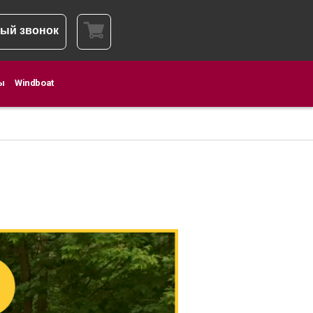
ый звонок
ы
Windboat