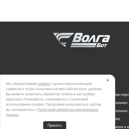
✖
Мы обрабатываем
cookies
с целью персонализации
сервисов и чтобы пользоваться веб-сайтом было удобнее.
Вы можете запретить обработку сookies в настройках
Политика в отношении обработки пер
браузера. Пожалуйста, ознакомьтесь с политикой
Согласие на обработку персональных
использования cookies. Продолжая пользоваться сайтом,
вы соглашаетесь с
Политикой обработки персональных
Согласие на обработку персональных
данных
.
Политика использования cookies
Принять
Согласие на получение рекламных и