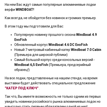
На нем Вас ждут самые популярные алюминиевые лодки
верфи
WINDBOAT!
Как всегда, не обойдется без новинок и громких премьер.
В этом году мы подготовили для Вас:
Популярную новинку прошлого сезона
Windboat 4.9
EvoFish
Обновленный корпус
Windboat 4.6 DC EvoFish
Новый 7-метровый кабинный катер
Windboat 7.0 Cabin
(Премьера для широкой публики)
Самый большой корпус среди консольных версий -
Windboat 6,5 EvoFish
(Премьера, предсерийный
образец!)
На все лодки, представленные на нашем стенде, на время
выставки будет действовать специальное предложение
"КАТЕР ПОД КЛЮЧ"
.
Так что, Вы имеете возможность не только одним из первых
увидеть новинки российского рынка алюминиевых лодок но
и выгодно стать первым обладателем одной из них!