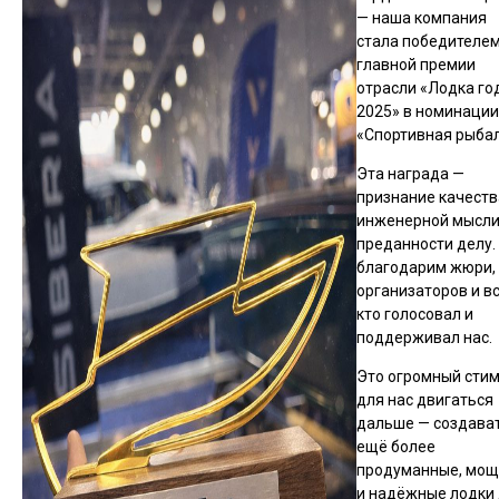
— наша компания
стала победителе
главной премии
отрасли «Лодка го
2025» в номинации
«Спортивная рыбал
Эта награда —
признание качеств
инженерной мысли
преданности делу.
благодарим жюри,
организаторов и вс
кто голосовал и
поддерживал нас.
Это огромный сти
для нас двигаться
дальше — создава
ещё более
продуманные, мо
и надёжные
лодки